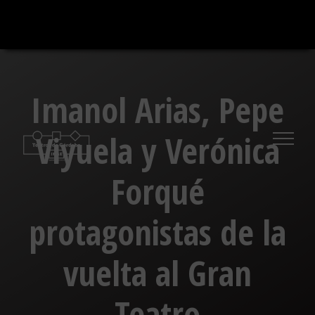
Saltar
al
contenido
Imanol Arias, Pepe
Viyuela y Verónica
Forqué
protagonistas de la
vuelta al Gran
Teatro