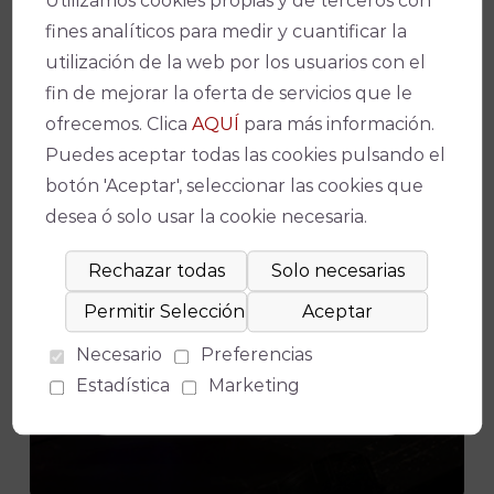
Utilizamos cookies propias y de terceros con
para los fines indicados en la política
fines analíticos para medir y cuantificar la
de privacidad
POLÍTICA DE
utilización de la web por los usuarios con el
PRIVACIDAD
.
fin de mejorar la oferta de servicios que le
ofrecemos. Clica
AQUÍ
para más información.
Consiento el uso de mis datos
Puedes aceptar todas las cookies pulsando el
personales para recibir publicidad de
botón 'Aceptar', seleccionar las cookies que
su entidad.
desea ó solo usar la cookie necesaria.
Necesario
Preferencias
Estadística
Marketing