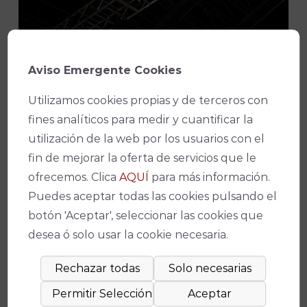
¡No te pierdas nada!
Aviso Emergente Cookies
Utilizamos cookies propias y de terceros con
Suscríbete a nuestro boletín para
fines analíticos para medir y cuantificar la
estar al día de la actualidad y de los
utilización de la web por los usuarios con el
últimos espectáculos.
fin de mejorar la oferta de servicios que le
ofrecemos. Clica
AQUÍ
para más información.
Puedes aceptar todas las cookies pulsando el
botón 'Aceptar', seleccionar las cookies que
Consiento el uso de mis datos
desea ó solo usar la cookie necesaria.
para los fines indicados en la política
de privacidad
POLÍTICA DE
PRIVACIDAD
.