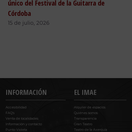
único del Festival de la Guitarra de
Córdoba
15 de julio, 2026
INFORMACIÓN
EL IMAE
Accesibilidad
Alquiler de espacios
FAQ’s
Quiénes somos
Venta de localidades
Transparencia
Información y contacto
Gran Teatro
Punto Violeta
Teatro de la Axerquía