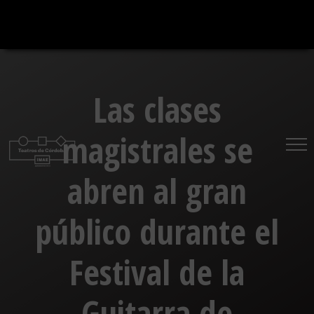
Saltar
al
contenido
Las clases
magistrales se
abren al gran
público durante el
Festival de la
Guitarra de