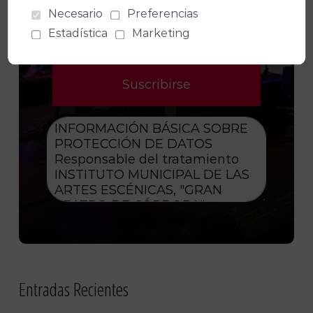
Consiento el uso de mis datos
Necesario
Preferencias
personales para recibir publicidad de
Estadística
Marketing
su entidad.
Entradas Recientes