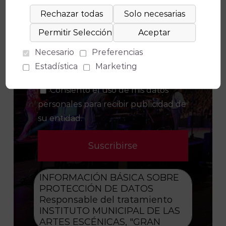
Consiento el uso de mis datos
para los fines indicados en la política
Necesario
Preferencias
de privacidad
POLÍTICA DE
Estadística
Marketing
PRIVACIDAD
.
Consiento el uso de mis datos
personales para recibir publicidad de
su entidad.