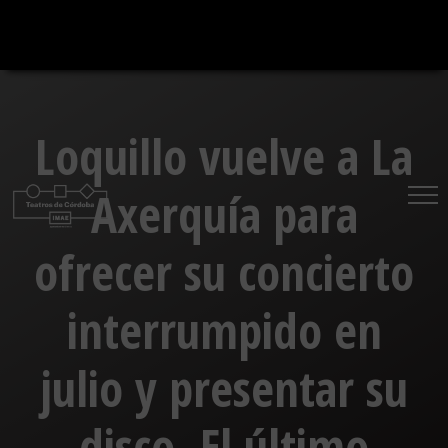
Saltar
al
contenido
Loquillo vuelve a La
Axerquía para
ofrecer su concierto
interrumpido en
julio y presentar su
disco, El último