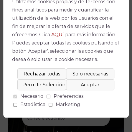
Utilizamos cookies propias y de terceros con
Link
fines analíticos para medir y cuantificar la
utilización de la web por los usuarios con el
fin de mejorar la oferta de servicios que le
ofrecemos. Clica
AQUÍ
para más información.
Puedes aceptar todas las cookies pulsando el
¡No te pierdas nada!
botón 'Aceptar', seleccionar las cookies que
desea ó solo usar la cookie necesaria.
Suscríbete a nuestro boletín para
estar al día de la actualidad y de los
Necesario
Preferencias
últimos espectáculos.
Estadística
Marketing