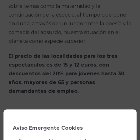
sobre temas como la maternidad y la
continuación de la especie, al tiempo que pone
en duda, a través de un juego entre la poesía y la
comedia del absurdo, nuestra situación en el
planeta como especie superior.
El precio de las localidades para los tres
espectáculos es de 15 y 12 euros, con
descuentos del 20% para jóvenes hasta 30
años, mayores de 65 y personas
demandantes de empleo.
Aviso Emergente Cookies
Facebook
X
WhatsApp
Email
Copy