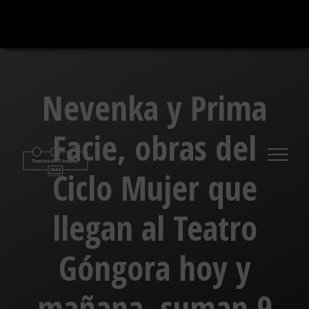
Saltar
al
contenido
Nevenka y Prima
Facie, obras del
Ciclo Mujer que
llegan al Teatro
Góngora hoy y
mañana, suman 9