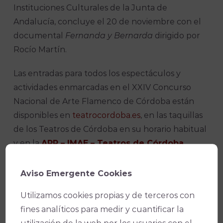
Instituciones Culturales de la Junta de
Andalucía, concluye el 20 de noviembre con el
documental
Fernanda y Bernarda
dirigido por
Rocío Martín.
Las entradas para todos los espectáculos y
actividades enmarcadas en el XXIV Concurso
Nacional de Arte Flamenco de Córdoba están
disponibles en
teatrocordoba.es
, en las taquillas
de los Teatros de Córdoba en su horario habitual
y en la
APP – IMAE – Teatros de Córdoba
,
disponible para IOS y Android.
Aviso Emergente Cookies
Facebook
X
WhatsApp
Email
Copy
Link
Utilizamos cookies propias y de terceros con
fines analíticos para medir y cuantificar la