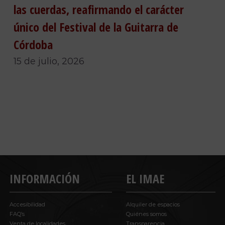
las cuerdas, reafirmando el carácter
único del Festival de la Guitarra de
Córdoba
15 de julio, 2026
INFORMACIÓN
EL IMAE
Accesibilidad
Alquiler de espacios
FAQ’s
Quiénes somos
Venta de localidades
Transparencia