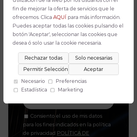
utilización de la web por los usuarios con el
fin de mejorar la oferta de servicios que le
ofrecemos. Clica
AQUÍ
para más información.
Puedes aceptar todas las cookies pulsando el
¡No te pierdas nada!
botón 'Aceptar', seleccionar las cookies que
desea ó solo usar la cookie necesaria.
Suscríbete a nuestro boletín para
estar al día de la actualidad y de los
últimos espectáculos.
Necesario
Preferencias
Estadística
Marketing
Consiento el uso de mis datos
para los fines indicados en la política
de privacidad
POLÍTICA DE