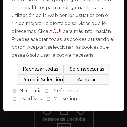
FAQ’s
Quiénes somos
fines analíticos para medir y cuantificar la
Venta de localidades
Transparencia
utilización de la web por los usuarios con el
Información y contacto
Gran Teatro
Punto Violeta
Teatro de la Axerquía
fin de mejorar la oferta de servicios que le
Teatro Góngora
ofrecemos. Clica
AQUÍ
para más información.
Apoya al Teatro
Puedes aceptar todas las cookies pulsando el
AVISO LEGAL
botón 'Aceptar', seleccionar las cookies que
desea ó solo usar la cookie necesaria.
Declaración de accesibilidad web
Condiciones de venta y acceso
Aviso Legal
Política de Privacidad
Política de cookies
Compromiso con la protección de datos personales
Necesario
Preferencias
Inventario de actividades de tratamiento
Modo lectura fácil
Estadística
Marketing