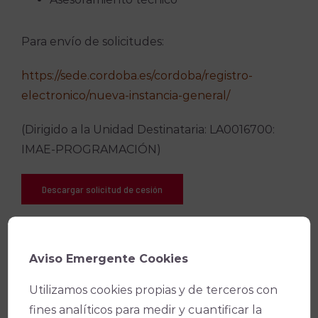
Para envío de solicitudes:
https://sede.cordoba.es/cordoba/registro-
electronico/nueva-instancia-general/
(Dirigido a la Unidad Destinataria: LA0016700:
IMAE-PROGRAMACIÓN)
Descargar solicitud de cesión
Aviso Emergente Cookies
Utilizamos cookies propias y de terceros con
fines analíticos para medir y cuantificar la
Buscar: