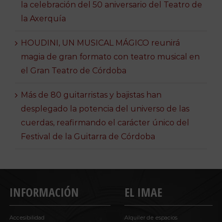
la celebración del 50 aniversario del Teatro de
la Axerquía
HOUDINI, UN MUSICAL MÁGICO reunirá
magia de gran formato con teatro musical en
el Gran Teatro de Córdoba
Más de 80 guitarristas y bajistas han
desplegado la potencia del universo de las
cuerdas, reafirmando el carácter único del
Festival de la Guitarra de Córdoba
INFORMACIÓN
EL IMAE
Accesibilidad
Alquiler de espacios