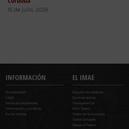
Córdoba
15 de julio, 2026
INFORMACIÓN
EL IMAE
Accesibilidad
Alquiler de espacios
FAQ’s
Quiénes somos
Venta de localidades
Transparencia
Información y contacto
Gran Teatro
Punto Violeta
Teatro de la Axerquía
Teatro Góngora
Apoya al Teatro