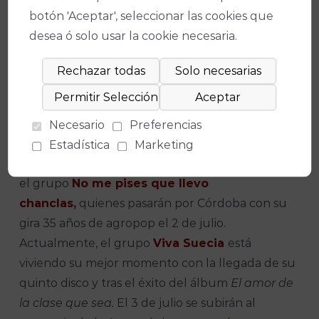
botón 'Aceptar', seleccionar las cookies que
desea ó solo usar la cookie necesaria.
La banda escocesa de rock alternativo y
pop
Texas
inaugurará la próxima edición con su
concierto en el Teatro de la Axerquía la noche
Necesario
Preferencias
del 1 de julio. A partir de aquí se sucederán los
Estadística
Marketing
encuentros para vivir la música y la guitarra con
el grupo
No me pises que llevo
chanclas
,
quienes pasarán por Córdoba con su
gira 35 años de agropop el 2 de julio.
Actualmente, el grupo
Viva Suecia
está
viviendo su mejor momento con la llegada de su
quinto disco y tras el éxito del álbum
El amor de
la clase que sea.
El 3 de julio se subirán al