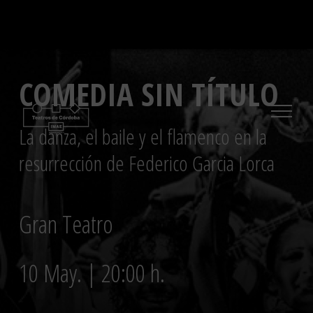
Saltar
al
contenido
COMEDIA SIN TÍTULO
La danza, el baile y el flamenco en la
resurrección de Federico Garcia Lorca
Gran Teatro
10 May. | 20:00 h.