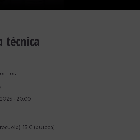
a técnica
Góngora
)
/2025
-
20:00
resuelo); 15 € (butaca)