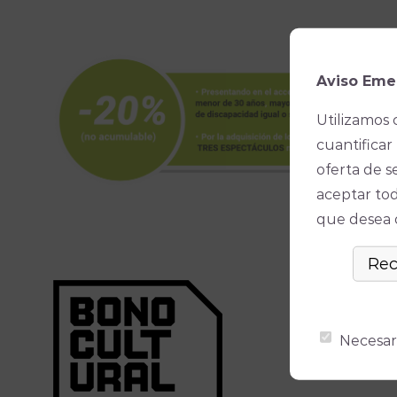
Aviso Eme
Utilizamos 
cuantificar 
oferta de s
aceptar tod
que desea ó
Necesar