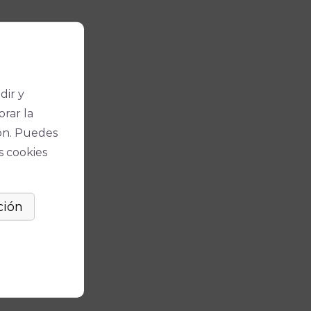
dir y
orar la
ón. Puedes
s cookies