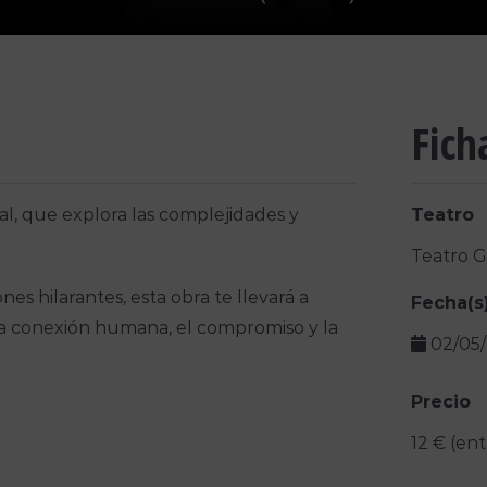
Fich
l, que explora las complejidades y
Teatro
Teatro 
ones hilarantes, esta obra te llevará a
Fecha(s
la conexión humana, el compromiso y la
02/05
Precio
12 € (ent