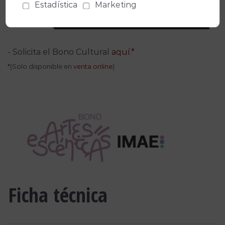
Estadística
Marketing
- Solicita el Bono Cultural
aquí.*
*(Solo disponible en
venta online
)
Ficha técnica