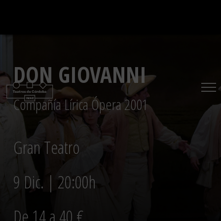
Saltar
al
contenido
DON GIOVANNI
Compañía Lírica Ópera 2001
Gran Teatro
9 Dic. | 20:00h
De 14 a 40 €