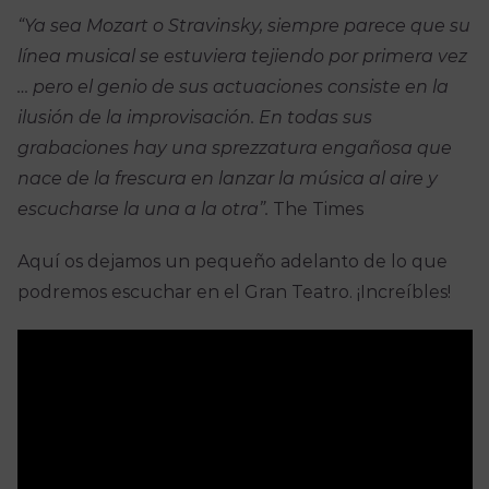
“Ya sea Mozart o Stravinsky, siempre parece que su
línea musical se estuviera tejiendo por primera vez
… pero el genio de sus actuaciones consiste en la
ilusión de la improvisación. En todas sus
grabaciones hay una sprezzatura engañosa que
nace de la frescura en lanzar la música al aire y
escucharse la una a la otra”.
The Times
Aquí os dejamos un pequeño adelanto de lo que
podremos escuchar en el Gran Teatro. ¡Increíbles!