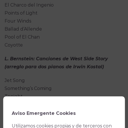
El Charco del Ingenio
Points of Light
Four Winds
Ballad d’Allende
Pool of El Chan
Coyotte
L. Bernstein: Canciones de West Side Story
(arreglo para dos pianos de Irwin Kostal)
Jet Song
Something’s Coming
Tonight
Maria
America
Aviso Emergente Cookies
Utilizamos cookies propias y de terceros con
El Gran Teatro celebra en 2023 su 150º