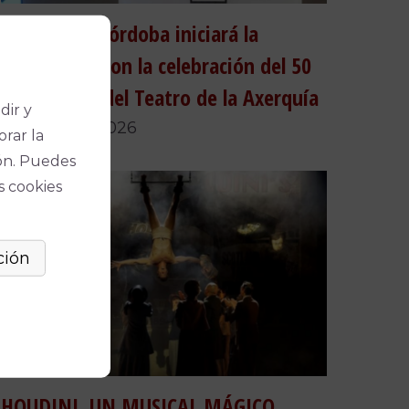
Teatros de Córdoba iniciará la
temporada con la celebración del 50
aniversario del Teatro de la Axerquía
dir y
24 de julio, 2026
orar la
ón. Puedes
s cookies
HOUDINI, UN MUSICAL MÁGICO