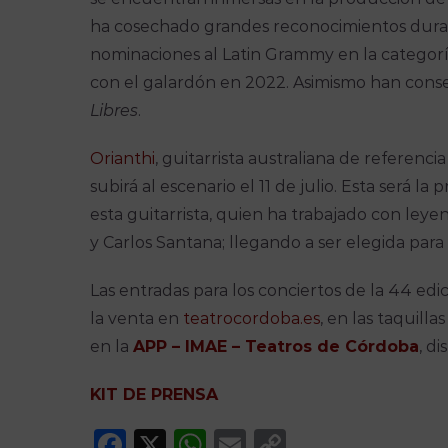
ha cosechado grandes reconocimientos duran
nominaciones al Latin Grammy en la categor
con el galardón en 2022. Asimismo han cons
Libres
.
Orianthi
, guitarrista australiana de referenci
subirá al escenario el 11 de julio. Esta será l
esta guitarrista, quien ha trabajado con ley
y Carlos Santana; llegando a ser elegida para l
Las entradas para los conciertos de la 44 edi
la venta en
teatrocordoba.es
, en las taquill
en la
APP – IMAE – Teatros de Córdoba
, d
KIT DE PRENSA
Facebook
X
WhatsApp
Email
Copy