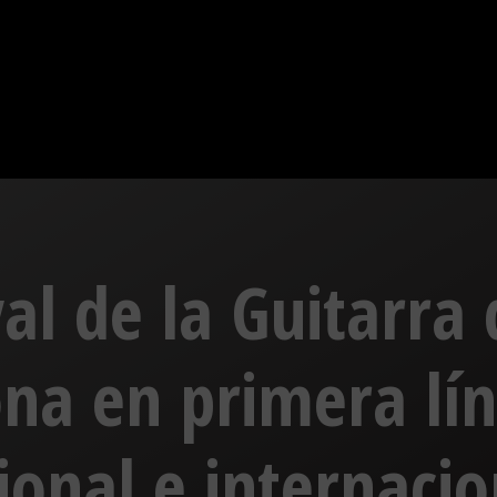
val de la Guitarr
ona en primera lín
onal e internacio