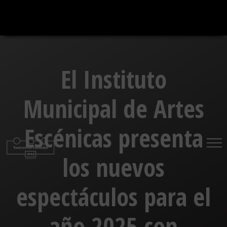
Saltar
al
contenido
El Instituto
Municipal de Artes
Escénicas presenta
los nuevos
espectáculos para el
año 2025 con