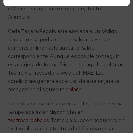
Instituto Municipal de Artes Escénicas (IMAE) en
el Gran Teatro, Teatro Góngora y Teatro
Axerquía.
Cada Tarjeta Regalo está asociada a un código
único que se podrá canjear solo a través de
compras online hasta agotar el saldo
correspondiente. Aunque es posible conseguir
esta tarjeta de forma física en la taquilla del Gran
Teatro y a través de la web del IMAE. Las
condiciones generales de uso de esta tarjeta se
recogen en el siguiente
enlace
.
Las entradas para los espectáculos de la próxima
temporada están disponibles en
teatrocordoba.es
. También pueden adquirirse en
las taquillas de los Teatros de Córdoba en su