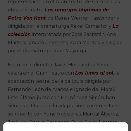
representarán en el Gran Teatro de Córdoba las
obras de teatro
Las amargas lágrimas de
Petra Von Kant
de Rainer Werner Fassbinder y
dirigida por la dramaturga Rakel Camacho; y
La
colección
interpretada por José Sacristán, Ana
Marzoa, Ignacio Jiménez y Zaira Montes, y dirigida
por el dramaturgo Juan Mayorga.
En junio el director Javier Hernández-Simón
estará en el Gran Teatro con
Los lunes al sol
,
la
adaptación teatral de la película dirigida por
Fernando León de Aranoa e Ignacio del Moral.
Este último, junto con Hernández-Simón, han
sido los artífices de la adaptación que cuenta en
su reparto con Yune Nogueiras, Marcial Álvarez,
José Luis Torrijo, Fernando Cayo, Fermi Herrero,
Fernando Huesca, César Sánchez y Lidia Navarro.