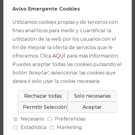
Aviso Emergente Cookies
Aquellos interesados pueden consultar la
programación prevista desde enero hasta junio
Utilizamos cookies propias y de terceros con
de 2025 en la web del IMAE, así como adquirir las
fines analíticos para medir y cuantificar la
entradas y la nueva Tarjeta Regalo tanto de
utilización de la web por los usuarios con el
forma online como en taquilla.
fin de mejorar la oferta de servicios que le
ofrecemos. Clica
AQUÍ
para más información.
Tarjeta Regalo del IMAE
Puedes aceptar todas las cookies pulsando el
botón 'Aceptar', seleccionar las cookies que
En las últimas semanas se ha estrenado la nueva
desea ó solo usar la cookie necesaria.
Tarjeta Regalo, una oportunidad perfecta para
regalar en estas fechas tan señaladas a los más
apasionados de la cultura. Esta tarjeta se puede
adquirir por 30€, 50€ y 100€, unas cantidades
canjeables solo en compras online por entradas
Necesario
Preferencias
para los espectáculos programados por el
Estadística
Marketing