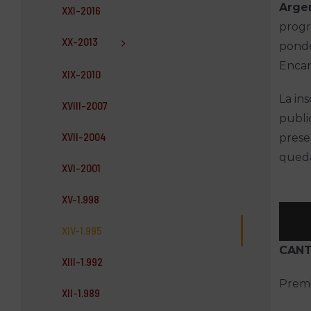
Argen
XXI-2016
progr
XX-2013
ponde
Encar
XIX-2010
La in
XVIII-2007
publi
XVII-2004
prese
queda
XVI-2001
XV-1.998
XIV-1.995
CANT
XIII-1.992
Premi
XII-1.989