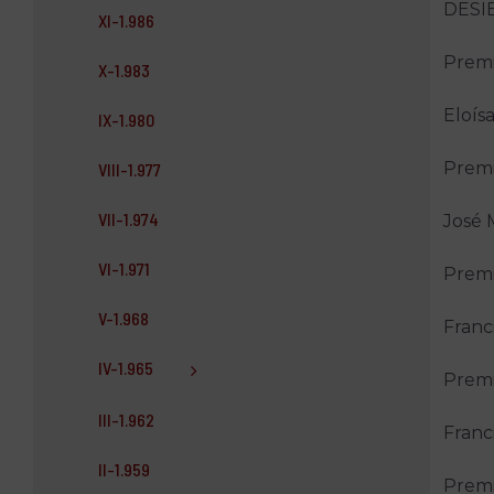
DESI
XI-1.986
Premi
X-1.983
Eloís
IX-1.980
Premi
VIII-1.977
VII-1.974
José 
VI-1.971
Premi
V-1.968
Franc
IV-1.965
Premi
III-1.962
Franc
II-1.959
Premi