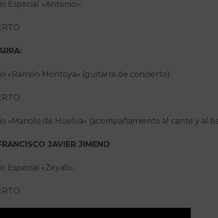
o Especial «Antonio»:
ERTO
ARRA:
o «Ramón Montoya» (guitarra de concierto):
ERTO
o «Manolo de Huelva» (acompañamiento al cante y al bai
NCISCO JAVIER JIMENO
o Especial «Ziryab»:
ERTO