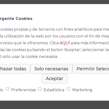
ERTO
o «Vicente Escudero»:
rgente Cookies
cookies propias y de terceros con fines analíticos para me
AEL GALVÁN
la utilización de la web por los usuarios con el fin de mej
o «La Mejorana»: «ex-aequo» a
ervicios que le ofrecemos. Clica
AQUÍ
para más informaci
as las cookies pulsando el botón 'Aceptar', seleccionar la
RIZ MARTÍN
y
ANGEL LÓPEZ MUÑOZ
 solo usar la cookie necesaria.
o «Encarnación López La Argentinita»:
KO KAMATA
AMI
o «Paco Laberinto»:
io
Preferencias
Estadística
Marketing
NIO EL PIPA