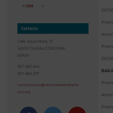
I-1.956
DESI
Premi
Contacto
Anton
Calle Jesús María, 10
Premi
14003 Córdoba CÓRDOBA
SPAIN
DESI
957 480 644
BAILE
957 480 237
Premi
comunica
cion@nac
ionaldea
rteflame
nco.org
Anton
Premi