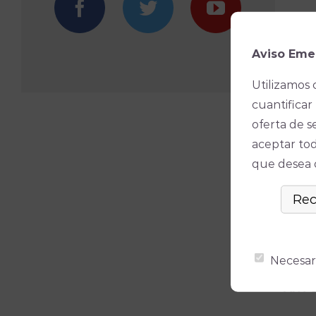
DESI
Premi
Aviso Eme
Utilizamos 
ISR
cuantificar 
Premi
oferta de s
aceptar tod
BEAT
que desea ó
Premi
ATSU
Premi
Necesar
ANTO