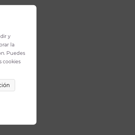
dir y
orar la
ón. Puedes
s cookies