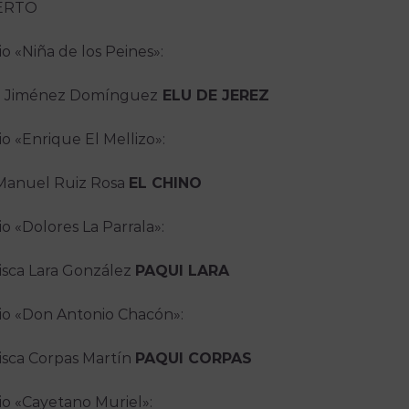
ERTO
o «Niña de los Peines»:
a Jiménez Domínguez
ELU DE JEREZ
o «Enrique El Mellizo»:
Manuel Ruiz Rosa
EL CHINO
o «Dolores La Parrala»:
isca Lara González
PAQUI LARA
o «Don Antonio Chacón»:
isca Corpas Martín
PAQUI CORPAS
o «Cayetano Muriel»: