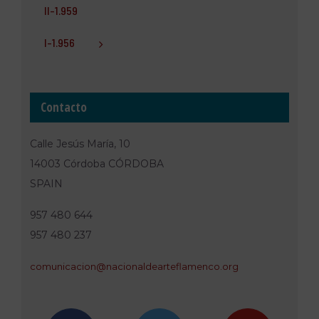
II-1.959
I-1.956
Contacto
Calle Jesús María, 10
14003 Córdoba CÓRDOBA
SPAIN
957 480 644
957 480 237
comunica
cion@nac
ionaldea
rteflame
nco.org