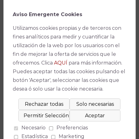
XXII-2019
Aviso Emergente Cookies
XXI-2016
Utilizamos cookies propias y de terceros con
XX-2013
fines analíticos para medir y cuantificar la
XIX-2010
utilización de la web por los usuarios con el
fin de mejorar la oferta de servicios que le
XVIII-2007
ofrecemos. Clica
AQUÍ
para más información.
Puedes aceptar todas las cookies pulsando el
XVII-2004
botón 'Aceptar', seleccionar las cookies que
XVI-2001
desea ó solo usar la cookie necesaria.
XV-1.998
XIV-1.995
Necesario
Preferencias
XIII-1.992
Estadística
Marketing