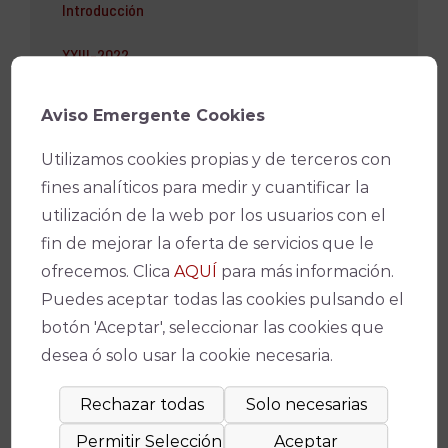
Introducción
XXIII-2022
XXII-2019
Aviso Emergente Cookies
XXI-2016
Utilizamos cookies propias y de terceros con
fines analíticos para medir y cuantificar la
XX-2013
utilización de la web por los usuarios con el
Galería de Premiados
fin de mejorar la oferta de servicios que le
ofrecemos. Clica
AQUÍ
para más información.
XIX-2010
Puedes aceptar todas las cookies pulsando el
XVIII-2007
botón 'Aceptar', seleccionar las cookies que
desea ó solo usar la cookie necesaria.
XVII-2004
XVI-2001