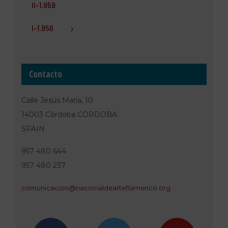
II-1.959
I-1.956
Contacto
Calle Jesús María, 10
14003 Córdoba CÓRDOBA
SPAIN
957 480 644
957 480 237
comunica
cion@nac
ionaldea
rteflame
nco.org